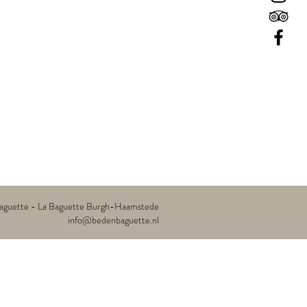
aguette - La Baguette Burgh-Haamstede
info@bedenbaguette.nl